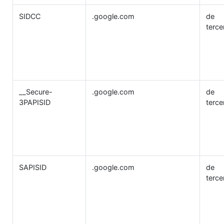
SIDCC
.google.com
de
terce
__Secure-
.google.com
de
3PAPISID
terce
SAPISID
.google.com
de
terce