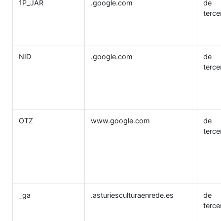
1P_JAR
.google.com
de
terce
NID
.google.com
de
terce
OTZ
www.google.com
de
terce
_ga
.asturiesculturaenrede.es
de
terce