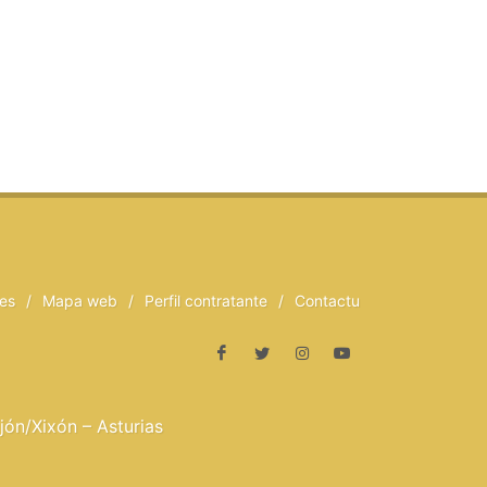
ies
/
Mapa web
/
Perfil contratante
/
Contactu
ón/Xixón – Asturias